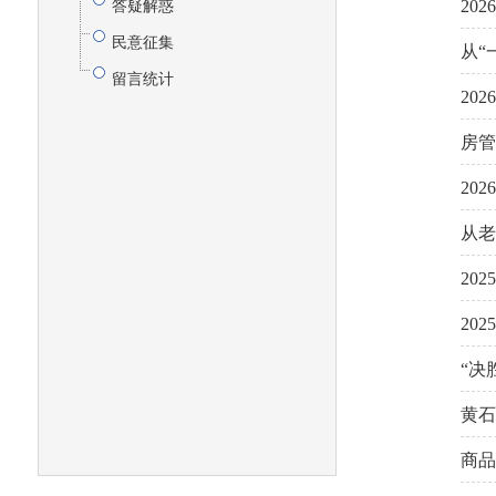
20
答疑解惑
民意征集
从“
留言统计
20
房管
20
从老
20
20
“决
黄石
商品