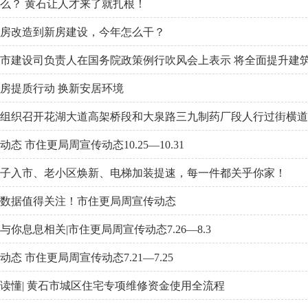
么？ 黄石让人才来了就扎根！
房改造到新房建设，今年怎么干？
市建设司负责人在国务院政策例行吹风会上表示 将全面提升建
房提质行动 换新安居环境
组织召开花湖大道高架桥段和大泉路三九制药厂段人行过街横道
动态 市住更局周宣传动态10.25—10.31
子入市、老小区焕新、电梯加装提速，每一件都关乎你家！
数据值得关注！市住更局周宣传动态
与你息息相关|市住更局周宣传动态7.26—8.3
动态 市住更局周宣传动态7.21—7.25
读懂| 黄石市城区住宅专项维修资金使用全流程