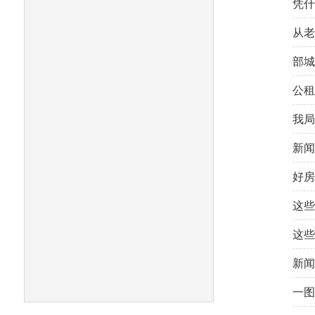
凭什
从老
部城
公租
我局
新闻
好房
这些
这些
新闻
一图