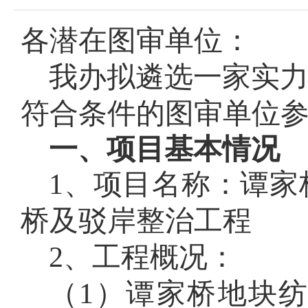
各潜在
图审
单位：
我办拟遴选一家实
符合条件的
图审
单位
一、项目基本情况
1、
项目名称：
谭家
桥及驳岸整治工程
2、工程概况：
（
1
）
谭家桥地块