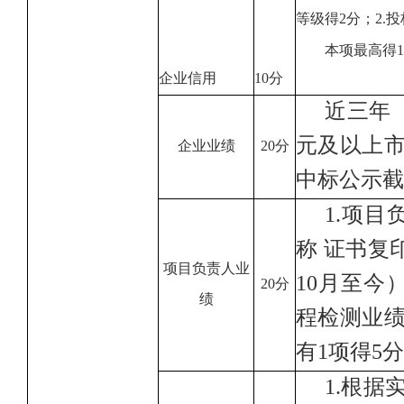
等级得
2
分；2
.
投
本项最高得1
企业信用
10分
近三年
元及以上
企业业绩
2
0分
中标公示截
1
.
项目
称 证书复
项目负责人业
10月
至今
20分
绩
程检测业
有1项得5
1
.
根据