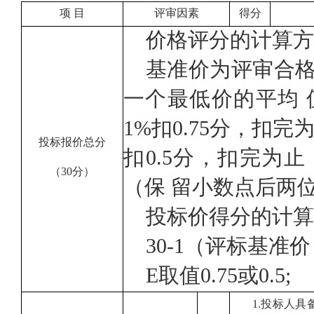
项 目
评审因素
得分
价格评分的计算方
基准价为评审合
一个最低价的平均
1%扣0.75分，扣
投标报价总分
扣0.5分，扣完为
（
30分
）
（
保 留小数点后两
投标价得分的计算
30-1
（
评标基准价
E取值0.75或0.5;
1
.
投标人具