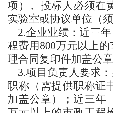
项
）。投标人必须在
实验室或协议单位（
2
.
企业业绩：近
三
年
程费用
8
00万元
以上的
理合同复印件加盖公
3
.
项目负责人
要求：
职称
（需
提供职称证
加盖公章
）；
近
三
年
万元
以上的
市政工程