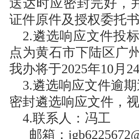
送达时应密封完好，
证件原件
及授权委托
2
.
遴选响应文件投标
点为黄石市下陆区广州
我办将于202
5
年
10
月
2
3
.
遴选响应文件逾期
密封遴选响应文件，
4
.
联系人：
冯工
电
邮箱：jgb6225672@