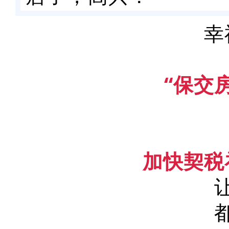
幸
“保交
加快契税