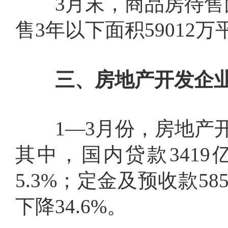
3
月末，商品房待售
售
3
年以下面积
59012
万
三、房地产开发企业
1
—
3
月份，房地产
其中，国内贷款
3419
5.3%
；定金及预收款
58
下降
34.6%
。