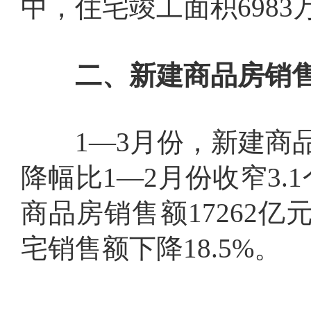
中，住宅竣工面积
6983
二、新建商品房销售
1
—
3
月份，新建商
降幅比
1
—
2
月份收窄
3.1
商品房销售额
17262
亿
宅销售额下降
18.5%
。