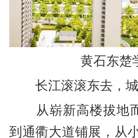
黄石东楚学
长江滚滚东去，城
从崭新高楼拔地而
到通衢大道铺展，从