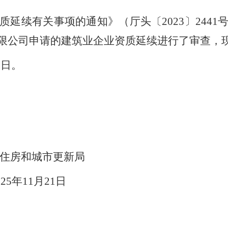
质延续有关事项的通知》（厅头
〔
2023
〕
2441
限公司
申请的建筑业企业资质延续进行了审查，
8
日。
住房和城市更新局
025
年
1
1
月
21
日