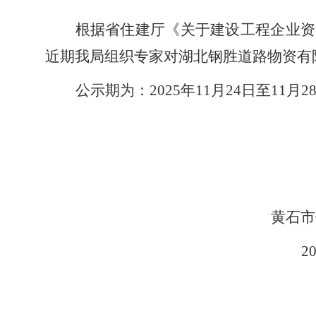
根据省住建厅《关于建设工程企业资
近期我局组织专家对
湖北钢胜道路物资有
公示期为：
202
5
年
11
月
24
日至
1
1
月
2
黄石市
2