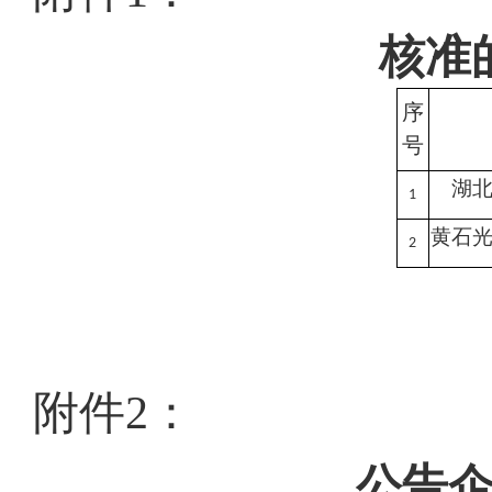
核准
序
号
湖
1
黄石
2
附件
2：
公告