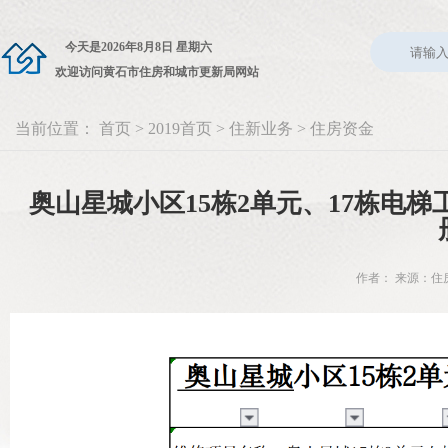
今天是
2026年8月8日 星期六
欢迎访问黄石市住房和城市更新局网站
当前位置：
首页
>
2019首页
>
住新业务
>
住房资金
奥山星城小区15栋2单元、17栋电
作者： 来源：住房