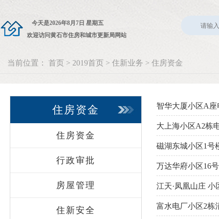
今天是
2026年8月7日 星期五
欢迎访问黄石市住房和城市更新局网站
当前位置：
首页
>
2019首页
>
住新业务
>
住房资金
智华大厦小区A座
住房资金
大上海小区A2栋
住房资金
磁湖东城小区1号楼
行政审批
万达华府小区16号
房屋管理
江天·凤凰山庄 小
富水电厂小区2栋
住新安全