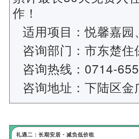
作！
适用项目：悦馨嘉园
咨询部门：市东楚住
咨询热线：0714-655
咨询地址：下陆区金广
礼遇二：长期安居・减负低价租