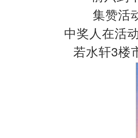
集赞活动
中奖人在活
若水轩3楼