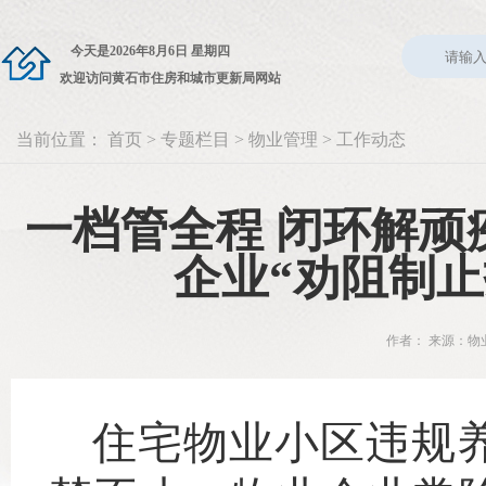
今天是
2026年8月6日 星期四
欢迎访问黄石市住房和城市更新局网站
当前位置：
首页
>
专题栏目
>
物业管理
>
工作动态
一档管全程 闭环解顽
企业“劝阻制
作者： 来源：物业
住宅物业小区违规