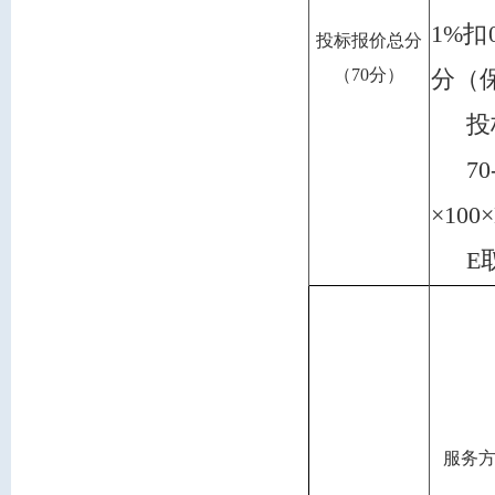
1%扣
投标报价总分
（
7
0分）
分（
投
7
×100
E
服务