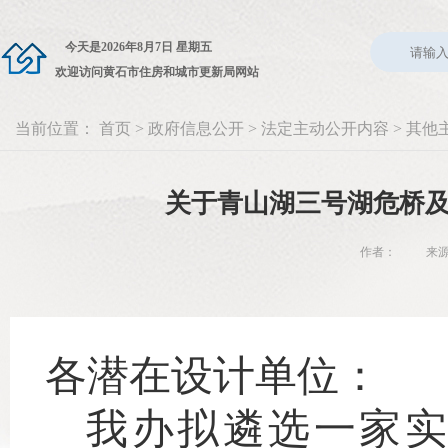
今天是
2026年8月7日 星期五
欢迎访问黄石市住房和城市更新局网站
当前位置：
首页
>
政府信息公开
>
法定主动公开内容
>
其他
关于青山湖三号湖危桥
作者： 来源：建
各潜在
设计
单位：
我办拟遴选一家