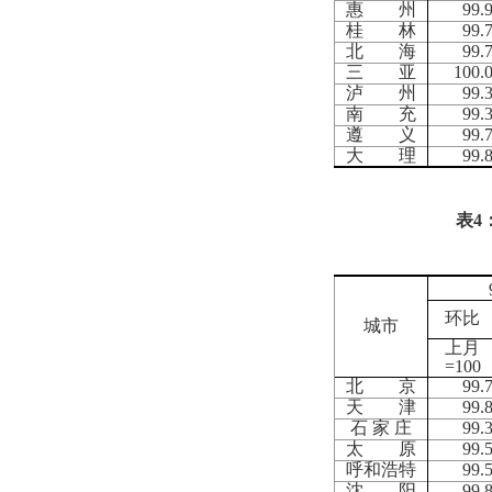
惠 州
99.
桂 林
99.
北 海
99.
三 亚
100.
泸 州
99.
南 充
99.
遵 义
99.
大 理
99.
表
4
环比
城市
上月
=100
北 京
99.
天 津
99.
石 家 庄
99.
太 原
99.
呼和浩特
99.
沈 阳
99.