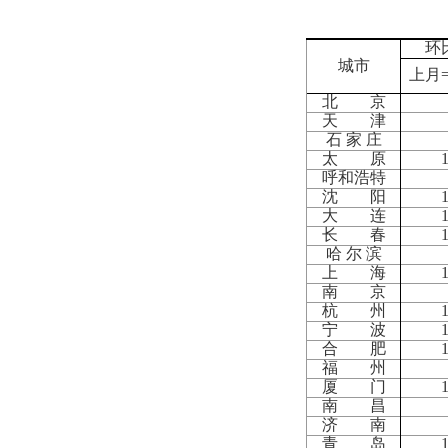
环
城市
上月
北 京
天 津
石 家 庄
太 原
呼和浩特
沈 阳
大 连
长 春
哈 尔 滨
上 海
南 京
杭 州
宁 波
合 肥
福 州
厦 门
南 昌
济 南
青 岛