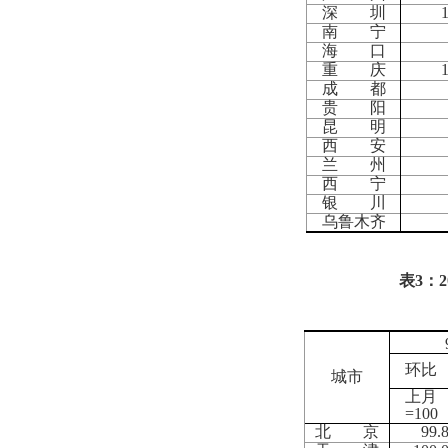
深 圳
南 宁
海 口
重 庆
成 都
贵 阳
昆 明
西 安
兰 州
西 宁
银 川
乌鲁木齐
表
3
：
2
环比
城市
上月
=100
北 京
99.