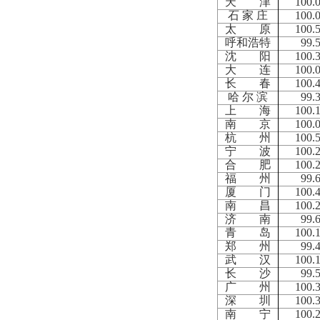
天 津
100.
石 家 庄
100.
太 原
100.
呼和浩特
99.
沈 阳
100.
大 连
100.
长 春
100.
哈 尔 滨
99.
上 海
100.
南 京
100.
杭 州
100.
宁 波
100.
合 肥
100.
福 州
99.
厦 门
100.
南 昌
100.
济 南
99.
青 岛
100.
郑 州
99.
武 汉
100.
长 沙
99.
广 州
100.
深 圳
100.
南 宁
100.