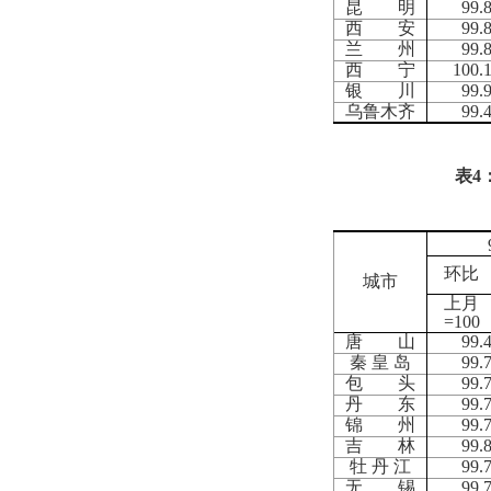
昆 明
99.
西 安
99.
兰 州
99.
西 宁
100.
银 川
99.
乌鲁木齐
99.
表
4
环比
城市
上月
=100
唐 山
99.
秦 皇 岛
99.
包 头
99.
丹 东
99.
锦 州
99.
吉 林
99.
牡 丹 江
99.
无 锡
99.