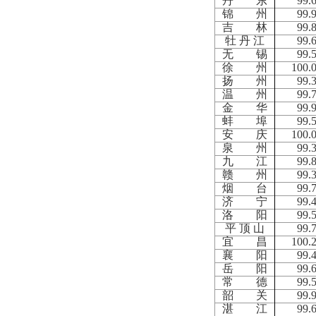
丹 东
99.
锦 州
99.
吉 林
99.
牡 丹 江
99.
无 锡
99.
徐 州
100.
扬 州
99.
温 州
99.
金 华
99.
蚌 埠
99.
安 庆
100.
泉 州
99.
九 江
99.
赣 州
99.
烟 台
99.
济 宁
99.
洛 阳
99.
平 顶 山
99.
宜 昌
100.
襄 阳
99.
岳 阳
99.
常 德
99.
韶 关
99.
湛 江
99.