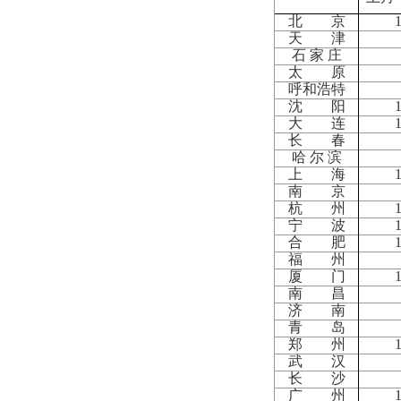
北 京
天 津
石 家 庄
太 原
呼和浩特
沈 阳
大 连
长 春
哈 尔 滨
上 海
南 京
杭 州
宁 波
合 肥
福 州
厦 门
南 昌
济 南
青 岛
郑 州
武 汉
长 沙
广 州