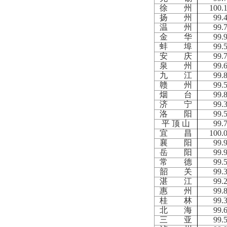
徐 州
100.
扬 州
99.
温 州
99.
金 华
99.
蚌 埠
99.
安 庆
99.
泉 州
99.
九 江
99.
赣 州
99.
烟 台
99.
济 宁
99.
洛 阳
99.
平 顶 山
99.
宜 昌
100.
襄 阳
99.
岳 阳
99.
常 德
99.
韶 关
99.
湛 江
99.
惠 州
99.
桂 林
99.
北 海
99.
三 亚
99.