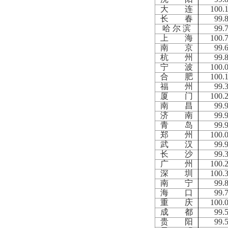
大 连
100.
长 春
99.
哈 尔 滨
99.
上 海
100.
南 京
99.
杭 州
99.
宁 波
100.
合 肥
100.
福 州
99.
厦 门
100.
南 昌
99.
济 南
99.
青 岛
99.
郑 州
100.
武 汉
99.
长 沙
99.
广 州
100.
深 圳
100.
南 宁
99.
海 口
99.
重 庆
100.
成 都
99.
贵 阳
99.