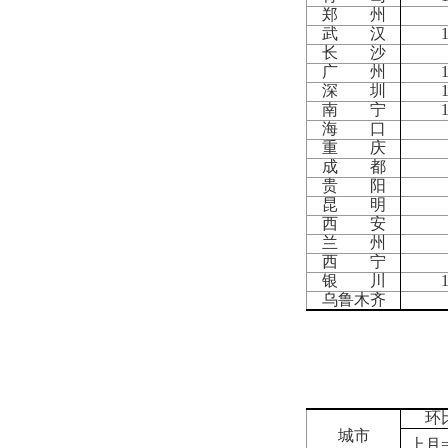
郑 州
武 汉
长 沙
广 州
深 圳
南 宁
海 口
重 庆
成 都
贵 阳
昆 明
西 安
兰 州
西 宁
银 川
乌鲁木齐
环
城市
上月