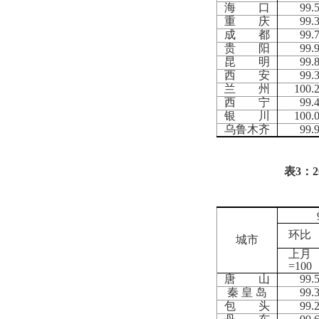
海 口
99.
重 庆
99.
成 都
99.
贵 阳
99.
昆 明
99.
西 安
99.
兰 州
100.
西 宁
99.
银 川
100.
乌鲁木齐
99.
表
3
：
2
环比
城市
上月
=100
唐 山
99.
秦 皇 岛
99.
包 头
99.