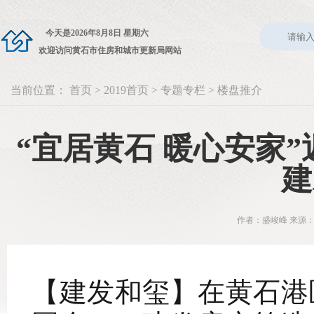
今天是
2026年8月8日 星期六
欢迎访问黄石市住房和城市更新局网站
当前位置：
首页
>
2019首页
>
专题专栏
>
楼盘推介
“宜居黄石 暖心安家
建
作者：盛峻峰 来源：
【建发和玺】
在黄石港