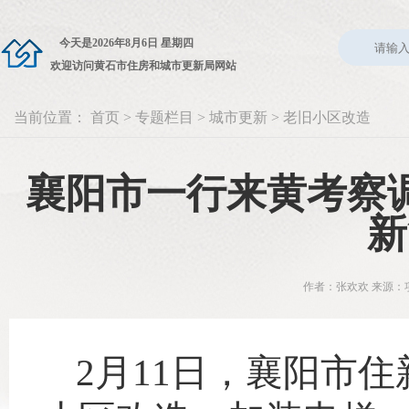
今天是
2026年8月6日 星期四
欢迎访问黄石市住房和城市更新局网站
当前位置：
首页
>
专题栏目
>
城市更新
>
老旧小区改造
襄阳市一行来黄考察
新
作者：张欢欢 来源：项
2月11日，襄阳市