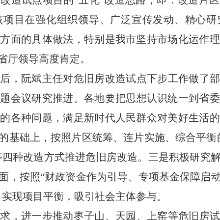
房改造
试点项目
的“五化”改造
思路
，
即：
改造片区
该项
目
在强化组织领导、广泛宣传发动、精心
研
等方面的具体做法
，
特别是
我市坚持
市场化运作
省厅领导
高度肯定
。
报后，阮斌主任
对危旧房改造
试点
下步
工作做了
专题会议研究推进
。各地
要把思想认识统一到省
在
的各种问题，满足新时代人民群众对美好生活
的基础上，按照片区统筹、连片实施、综合平衡
等四种
改造方式推进危旧房改造。
三是积极
研究
面，按照
“
财政资金
作为引导、专项
基金
保障启
，实现项目平衡，吸引社会主体参与。
要求，进一步推动枣子山、天园、上窑等危旧房