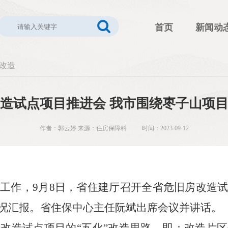
首页
新闻动
改造
造试点项目推进会 我市围绕枣子山项
作者：郭云婷 来源：住房保障科 时间：2023-09-12
点工作，
9月8日，省住建厅召开全省危旧房改造
况
汇报。省住保中心
主任阮斌出席会议并讲话。