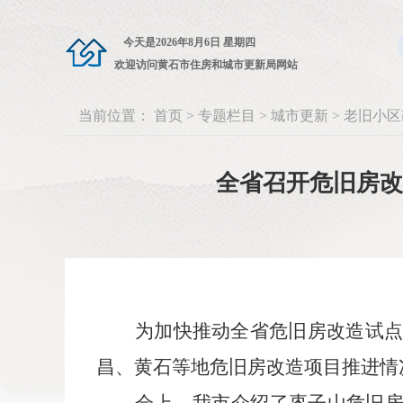
今天是
2026年8月6日 星期四
欢迎访问黄石市住房和城市更新局网站
当前位置：
首页
>
专题栏目
>
城市更新
>
老旧小区
全省召开危旧房改
为
加快推动全省危旧房改造试
昌、黄石
等地
危旧房改造项目推进情