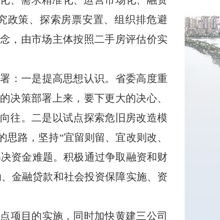
化、需求精准化、运营市场化、融资
究政策、
探索房票安置、组织排危
避
理念，由
市场主体按照二手房评估
价实
部署：一是提高
思想认识。
省委
高度重
委的决策部署上来，要下更大的决心
、
的向往。二是
以
试点探索危旧房改造模
的思路，坚持
“
宜留则留
、宜改则改、
解决资金难题。
积极
通过争取融资和财
动、金融贷款和社会投资保障实施、资
试点项目
的
实施，同时加快
黄建三公司