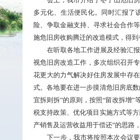
会上，
我市
介绍了枣子山危旧
多元化、生活便民化。同时汇报
了
险
、争取
金融
支持
、寻求社会合作
施
危旧房
收购腾迁的改造模式，
得到
在
听取各地
工作
进展及经验汇
视危旧房改造工作，
多次组织
召开
花更大的力气解决好住房发展中
存
式。
各地
要在进一步摸清危旧房底数
宜拆则拆
”
的
原则，按照
“
留改拆增
”
税支持政策、优化项目实施方式等方
产销售及运营收益用于偿还
”
的
思路
下一步
，我市将按照本次会议