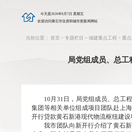
今天是
2026年8月7日 星期五
欢迎访问黄石市住房和城市更新局网站
当前位置：
首页
>
专题栏目
>
城建重点工程
>
重点
局党组成员、总工
10月31日，局党组成员、总
集团等相关单位组成项目团队赴上
开行贷款黄石新港现代物流枢纽建设
我市团队向新开行介绍了黄石新