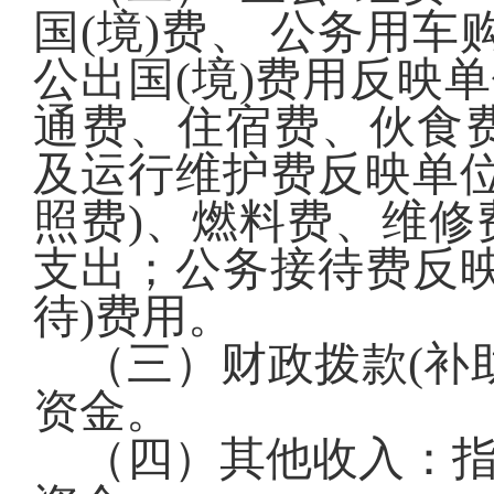
国
(
境
)
费、 公务用车
公出国
(
境
)
费用反映单
通费、住宿费、伙食
及运行维护费反映单
照费
)
、燃料费、维修
支出；公务接待费反
待
)
费用。
（三）财政拨款
(
补
资金。
（四）其他收入：指