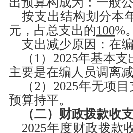
出预算构成为：一般
按支出结构划分本
元，占总支出的
100
%
支出减少原因：在
（
1
）
2025
年基本支
主要是
在编人员调离
（
2
）
2025
年无项目
预算持平。
（二）财政拨款收
2025
年度财政拨款