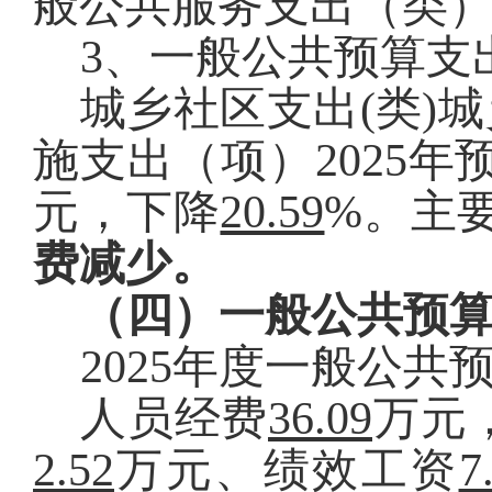
般公共服务支出
（
类
3
、一般公共预算支
城乡社区支出
(类)
城
施支出（项）
2025
年
元，
下降
20.59
%。主
费减少。
（四）一般公共预
2025
年度一般公共
人员经费
36.09
万元
2.52
万元
、绩效工资
7